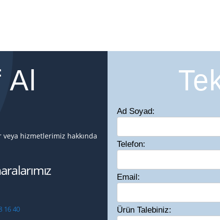
f Al
Tek
Ad Soyad:
ir veya hizmetlerimiz hakkında
Telefon:
ralarımız
Email:
8 16 40
Ürün Talebiniz: