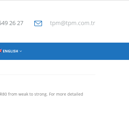
549 26 27
tpm@tpm.com.tr
ENGLISH
 R80 from weak to strong. For more detailed