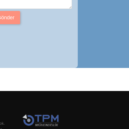
Gönder
ok.