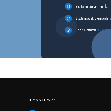
Yağlama Sistemleri İçin
Sızdırmazlık Elemanları 
Sabit Hattımız:
0 216 54
0 216 549 26 27