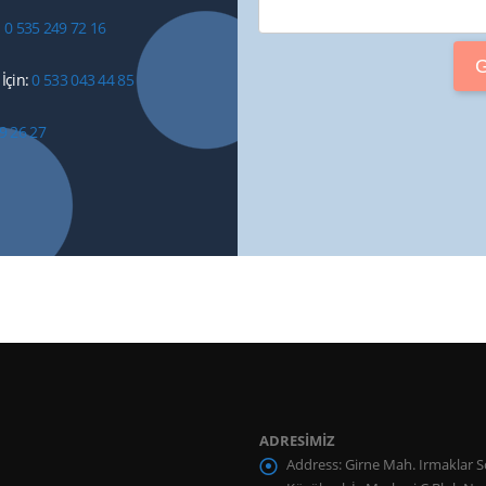
:
0 535 249 72 16
İçin:
0 533 043 44 85
9 26 27
ADRESİMİZ
Address:
Girne Mah. Irmaklar S