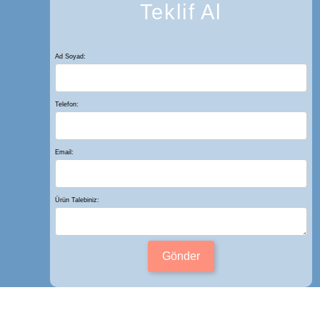
Teklif Al
Ad Soyad:
Telefon:
Email:
Ürün Talebiniz:
Gönder