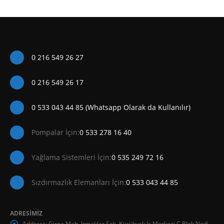
0 216 549 26 27
0 216 549 26 17
0 533 043 44 85 (Whatsapp Olarak da Kullanılır)
Pompalar İçin:
0 533 278 16 40
Yağlama Sistemleri İçin:
0 535 249 72 16
Sızdırmazlık Elemanları İçin:
0 533 043 44 85
ADRESİMİZ
Address:
Girne Mah. Irmaklar Sok. Küçükyalı İş Merkezi C Blok No:6