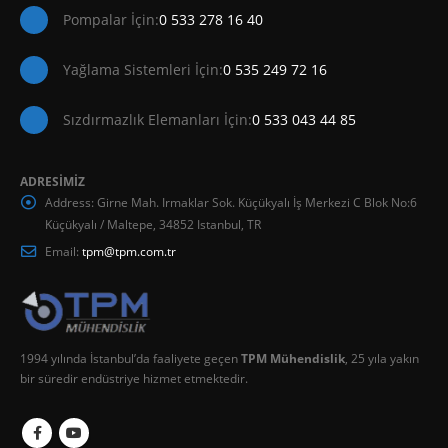
Pompalar İçin:
0 533 278 16 40
Yağlama Sistemleri İçin:
0 535 249 72 16
Sızdırmazlık Elemanları İçin:
0 533 043 44 85
ADRESİMİZ
Address:
Girne Mah. Irmaklar Sok. Küçükyalı İş Merkezi C Blok No:6
Küçükyalı / Maltepe, 34852 Istanbul, TR
Email:
tpm@tpm.com.tr
1994 yılında İstanbul’da faaliyete geçen
TPM Mühendislik
, 25 yıla yakın
bir süredir endüstriye hizmet etmektedir.