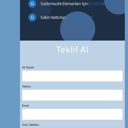
Sızdırmazlık Elemanları İçin:
0 533 043 44 85
Sabit Hattımız:
0 216 549 26 27
Teklif Al
Ad Soyad:
Telefon:
Email:
Ürün Talebiniz: