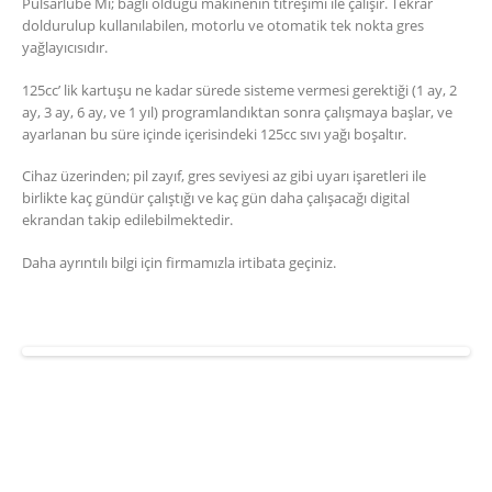
Pulsarlube Mi; bağlı olduğu makinenin titreşimi ile çalışır. Tekrar
doldurulup kullanılabilen, motorlu ve otomatik tek nokta gres
yağlayıcısıdır.
125cc’ lik kartuşu ne kadar sürede sisteme vermesi gerektiği (1 ay, 2
ay, 3 ay, 6 ay, ve 1 yıl) programlandıktan sonra çalışmaya başlar, ve
ayarlanan bu süre içinde içerisindeki 125cc sıvı yağı boşaltır.
Cihaz üzerinden; pil zayıf, gres seviyesi az gibi uyarı işaretleri ile
birlikte kaç gündür çalıştığı ve kaç gün daha çalışacağı digital
ekrandan takip edilebilmektedir.
Daha ayrıntılı bilgi için firmamızla irtibata geçiniz.