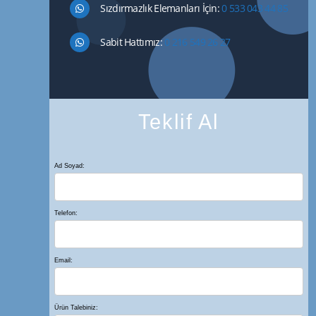
Sızdırmazlık Elemanları İçin:
0 533 043 44 85
Sabit Hattımız:
0 216 549 26 27
Teklif Al
Ad Soyad:
Telefon:
Email:
Ürün Talebiniz: