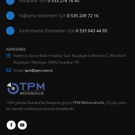
Pompalar İçin:
0 533 278 16 40
Yağlama Sistemleri İçin:
0 535 249 72 16
Sızdırmazlık Elemanları İçin:
0 533 043 44 85
ADRESİMİZ
Address:
Girne Mah. Irmaklar Sok. Küçükyalı İş Merkezi C Blok No:6
Küçükyalı / Maltepe, 34852 Istanbul, TR
Email:
tpm@tpm.com.tr
1994 yılında İstanbul’da faaliyete geçen
TPM Mühendislik
, 25 yıla yakın
bir süredir endüstriye hizmet etmektedir.