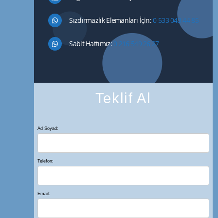
Sızdırmazlık Elemanları İçin:
0 533 043 44 85
Sabit Hattımız:
0 216 549 26 27
Teklif Al
Ad Soyad:
Telefon:
Email: