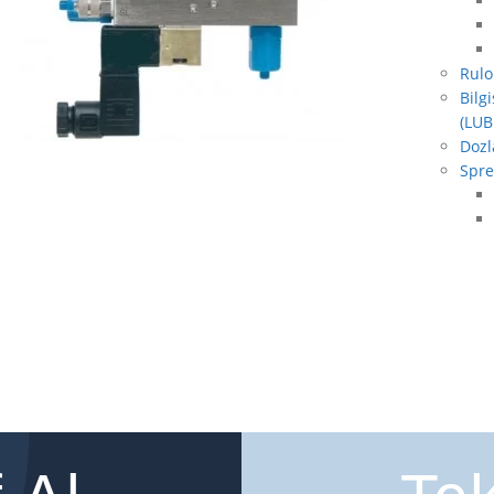
Rulo
Bilg
(LUB
Dozl
Spre