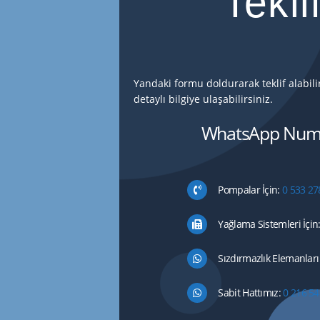
Tekli
Yandaki formu doldurarak teklif alabil
detaylı bilgiye ulaşabilirsiniz.
WhatsApp Numa
Pompalar İçin:
0 533 27
Yağlama Sistemleri İçin
Sızdırmazlık Elemanları 
Sabit Hattımız:
0 216 54