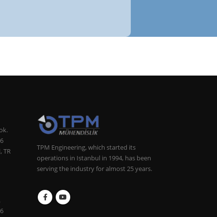
ok.
:6
TPM Engineering, which started its
, TR
operations in Istanbul in 1994, has been
serving the industry for almost 25 years.
.
:6