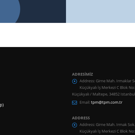
ADRESİMİZ
Address:
Girne Mah. Irmaklar S
Küçükyalı İş Merkezi C Blok No
Küçükyalı / Maltepe, 34852 Istanbul
Email:
tpm@tpm.com.tr
p)
ADDRESS
Address:
Girne Mah. Irmak Sok
Küçükyalı İş Merkezi C Blok No