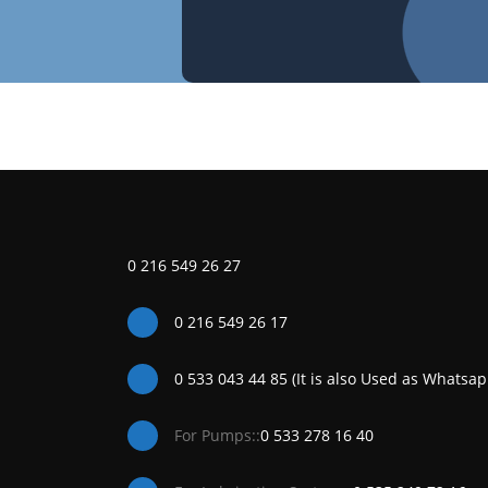
0 216 549 26 27
0 216 549 26 17
0 533 043 44 85 (It is also Used as Whatsap
For Pumps::
0 533 278 16 40