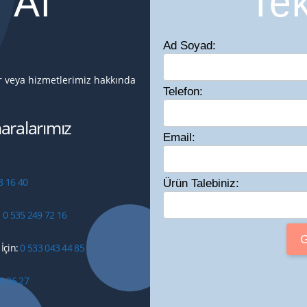
f Al
Tek
Ad Soyad:
ir veya hizmetlerimiz hakkında
Telefon:
ralarımız
Email:
8 16 40
Ürün Talebiniz:
:
0 535 249 72 16
İçin:
0 533 043 44 85
9 26 27