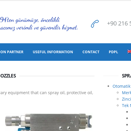
+90 216 
ION PARTNER
USEFUL INFORMATION
CONTACT
PDPL
NOZZLES
SPR
Otomatik
ary equipment that can spray oil, protective oil,
Merk
Zinc
Tek 