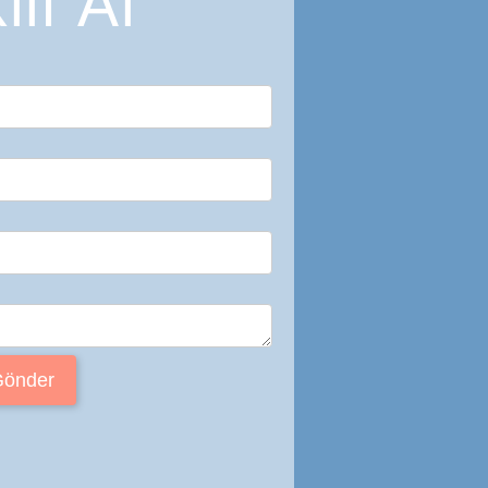
lif Al
Gönder